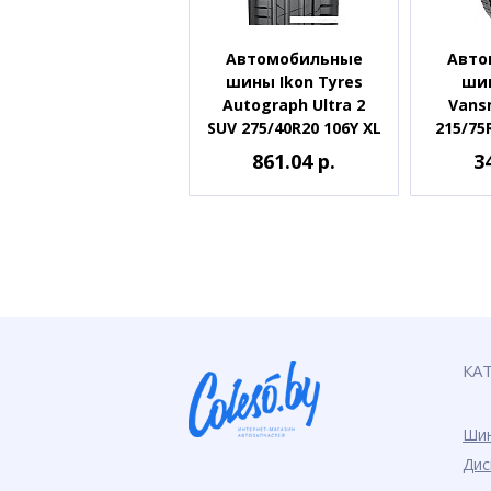
Автомобильные
Авто
шины Ikon Tyres
шин
Autograph Ultra 2
Vans
SUV 275/40R20 106Y XL
215/75
861.04 р.
3
КА
Ши
Дис