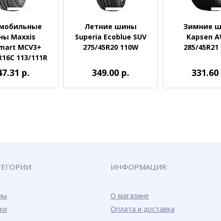
мобильные
Летние шины
Зимние 
ы Maxxis
Superia Ecoblue SUV
Kapsen 
mart MCV3+
275/45R20 110W
285/45R21
R16C 113/111R
47.31 р.
349.00 р.
331.60 
ТЕГОРИИ:
ИНФОРМАЦИЯ:
ны
О магазине
ки
Оплата и доставка