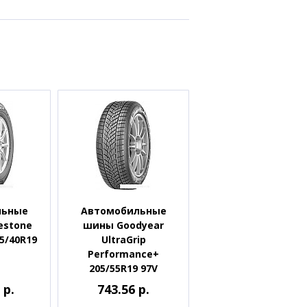
льные
Автомобильные
estone
шины Goodyear
75/40R19
UltraGrip
Performance+
205/55R19 97V
 р.
743.56 р.