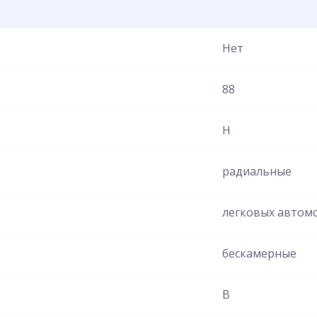
Нет
88
H
радиальные
легковых автом
бескамерные
B