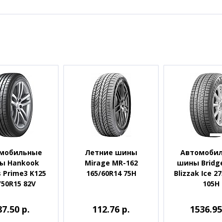
мобильные
Летние шины
Автомоби
ы Hankook
Mirage MR-162
шины Bridg
 Prime3 K125
165/60R14 75H
Blizzak Ice 2
/50R15 82V
105H
87.50 р.
112.76 р.
1536.95