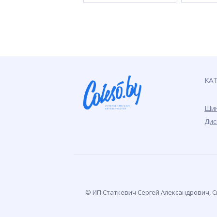
КА
Ши
Дис
© ИП Статкевич Сергей Александрович, Св