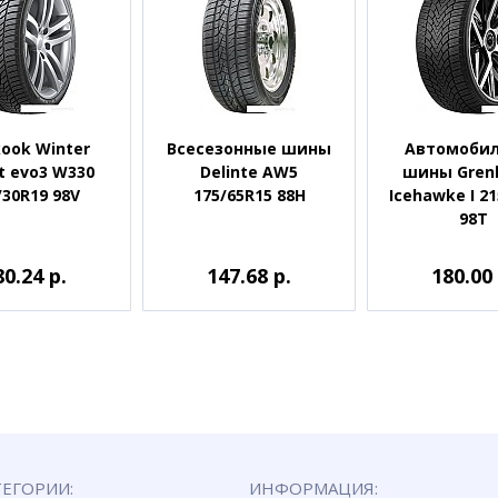
ook Winter
Всесезонные шины
Автомоби
t evo3 W330
Delinte AW5
шины Grenl
/30R19 98V
175/65R15 88H
Icehawke I 2
98T
80.24 р.
147.68 р.
180.00 
ТЕГОРИИ:
ИНФОРМАЦИЯ: