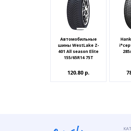
Автомобильные
Hank
шины WestLake Z-
i*cep
401 All season Elite
285
155/65R14 75T
120.80 р.
7
КА