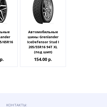
льные
Автомобильные
ander
шины Grenlander
15/65R16
IceDefensor Stud I
205/55R16 94T XL
(под шип)
р.
154.00 р.
КОНТАКТЫ: