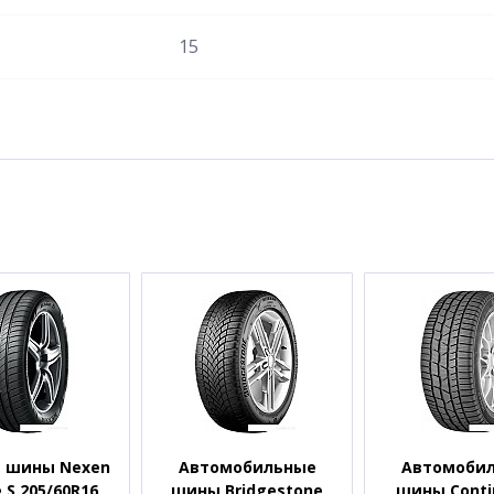
15
 шины Nexen
Автомобильные
Автомоби
 S 205/60R16
шины Bridgestone
шины Conti