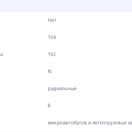
Нет
104
са
102
N
радиальные
8
микроавтобусов и легкогрузовых 