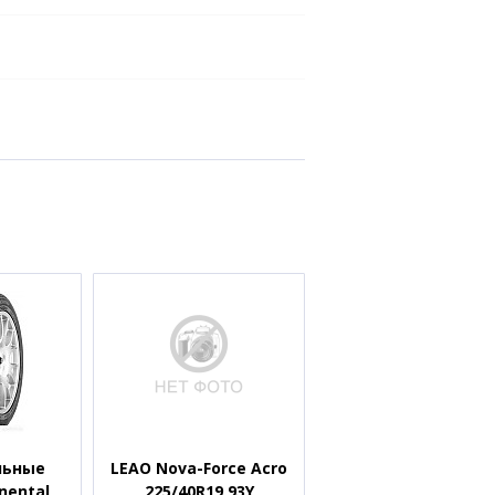
льные
LEAO Nova-Force Acro
nental
225/40R19 93Y