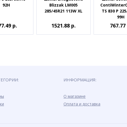
92H
Blizzak LM005
ContiWinter
285/45R21 113W XL
TS 830 P 22
99H
77.49 р.
1521.88 р.
767.77 
ТЕГОРИИ:
ИНФОРМАЦИЯ:
ны
О магазине
ки
Оплата и доставка