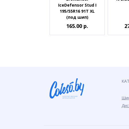
IceDefensor Stud I
195/55R16 91T XL
(под шип)
165.00 р.
2
КА
Ши
Дис