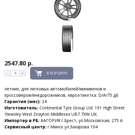
2547.80 р.
В КОРЗИНУ
-
+
летние, для легковых автомобилей/минивенов и
кроссоверов/внедорожников, евроэтикетка: D/A/75 дБ
Гарантия (мес):
24
Изготовитель:
Continental Tyre Group Ltd. 191 High Street
Yiewsley West Drayton Middlesex UB7 7XW UK.
Импортер в РБ:
БАГОРИЯ г.Брест, ул.Московская, 275 А
Сервисный центр:
г.Минск ул.Захарова 104