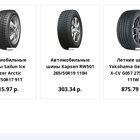
мобильные
Автомобильные
Летние 
 Sailun Ice
шины Kapsen RW501
Yokohama Ge
zer Arctic
265/50R19 110H
X-CV G057 27
/50R17 91T
111W
15.97 р.
303.34 р.
875.79 