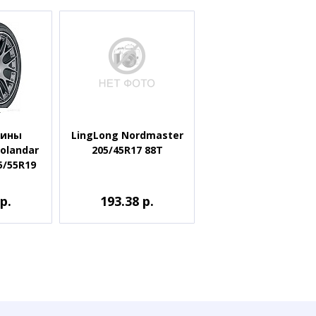
шины
LingLong Nordmaster
olandar
205/45R17 88T
5/55R19
р.
193.38 р.