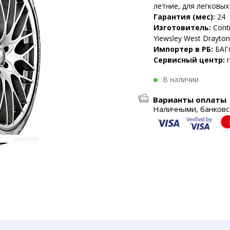
летние, для легковы
Гарантия (мес):
24
Изготовитель:
Conti
Yiewsley West Drayto
Импортер в РБ:
БАГ
Сервисный центр:
В наличии
Варианты оплаты
Наличными, банковск