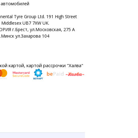
х автомобилей
nental Tyre Group Ltd. 191 High Street
n Middlesex UB7 7XW UK.
ОРИЯ г.Брест, ул.Московская, 275 А
г.Минск ул.Захарова 104
ой картой, картой рассрочки "Халва"