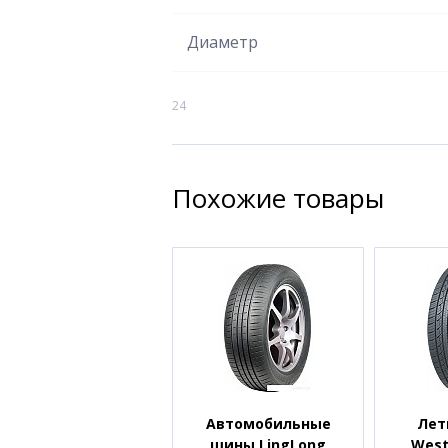
Диаметр
24
Похожие товары
Автомобильные
Лет
шины LingLong
West