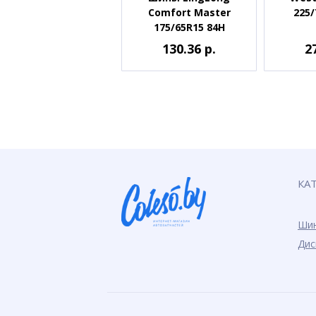
Comfort Master
225/
175/65R15 84H
130.36 р.
2
КА
Ши
Дис