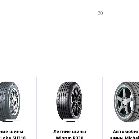
20
ние шины
Летние шины
Автомоби
Lake SU318
Winrun R330
шины Micheli