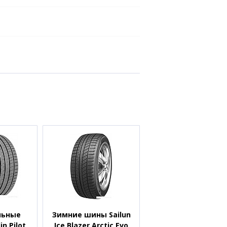
льные
Зимние шины Sailun
n Pilot
Ice Blazer Arctic Evo