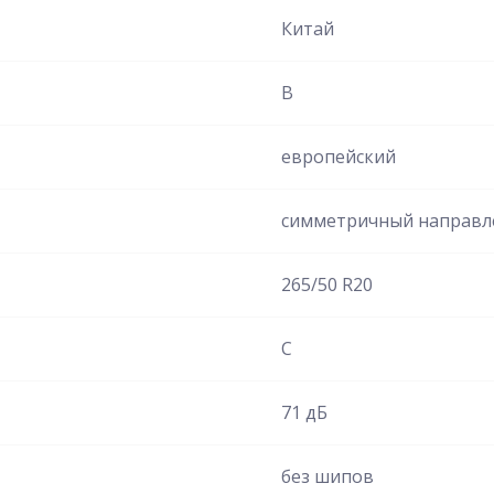
Китай
B
европейский
симметричный направ
265/50 R20
C
71 дБ
без шипов