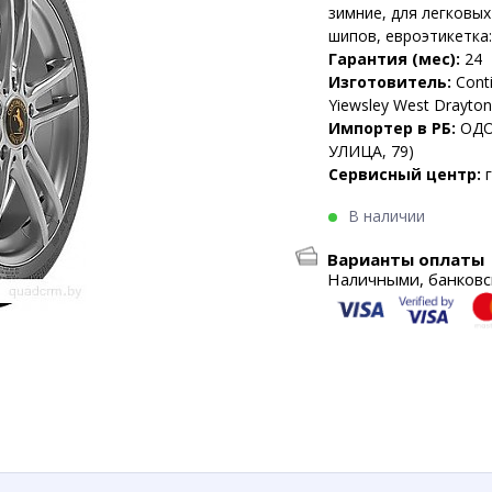
зимние, для легковы
шипов, евроэтикетка:
Гарантия (мес):
24
Изготовитель:
Conti
Yiewsley West Drayto
Импортер в РБ:
ОДО
УЛИЦА, 79)
Сервисный центр:
В наличии
Варианты оплаты
Наличными, банковск