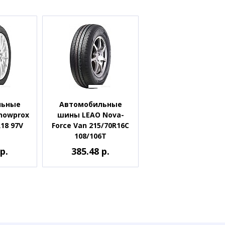
льные
Автомобильные
nowprox
шины LEAO Nova-
R18 97V
Force Van 215/70R16C
108/106T
р.
385.48 р.