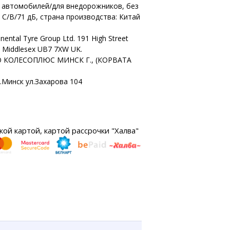
х автомобилей/для внедорожников, без
 C/B/71 дБ, страна производства: Китай
nental Tyre Group Ltd. 191 High Street
n Middlesex UB7 7XW UK.
 КОЛЕСОПЛЮС МИНСК Г., (КОРВАТА
г.Минск ул.Захарова 104
ой картой, картой рассрочки "Халва"