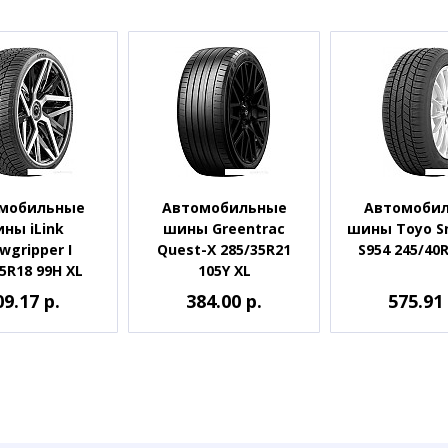
мобильные
Автомобильные
Автомоби
ны iLink
шины Greentrac
шины Toyo S
wgripper I
Quest-X 285/35R21
S954 245/40
5R18 99H XL
105Y XL
09.17 р.
384.00 р.
575.91 