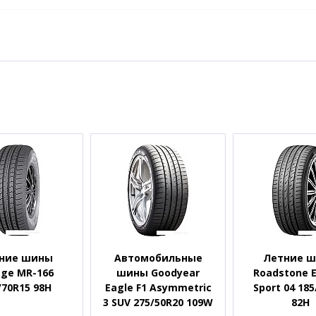
ние шины
Автомобильные
Летние 
age MR-166
шины Goodyear
Roadstone E
/70R15 98H
Eagle F1 Asymmetric
Sport 04 18
3 SUV 275/50R20 109W
82H