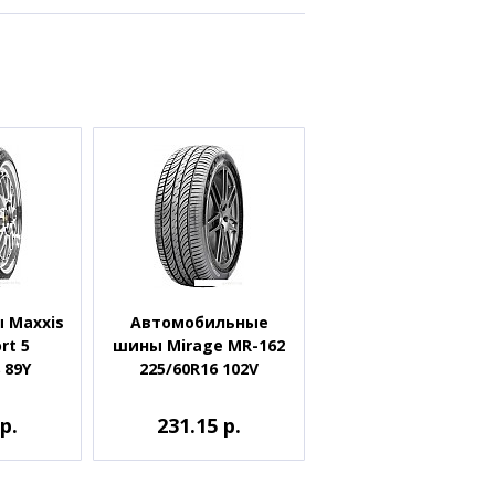
 Maxxis
Автомобильные
rt 5
шины Mirage MR-162
 89Y
225/60R16 102V
р.
231.15 р.