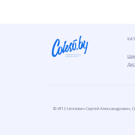
КА
Ши
Дис
© ИП Статкевич Сергей Александрович, Св