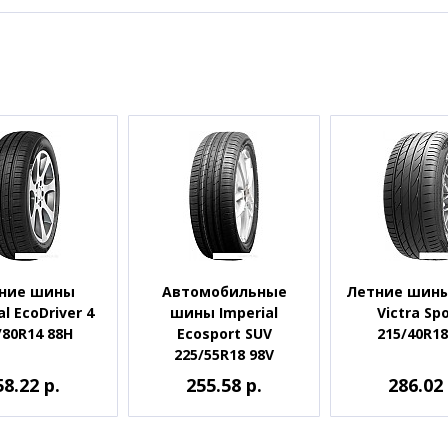
ние шины
Автомобильные
Летние шины
al EcoDriver 4
шины Imperial
Victra Spo
/80R14 88H
Ecosport SUV
215/40R18
225/55R18 98V
58.22 р.
255.58 р.
286.02 