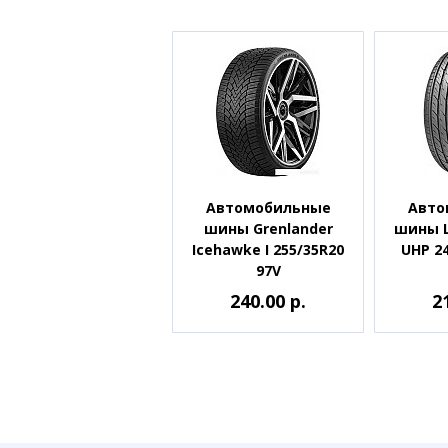
Автомобильные
Авто
шины Grenlander
шины L
Icehawke I 255/35R20
UHP 2
97V
240.00 р.
2