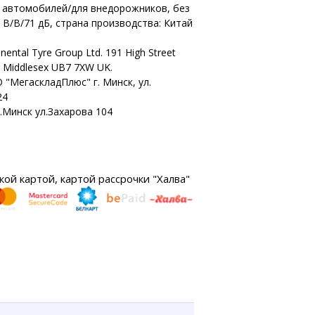
х автомобилей/для внедорожников, без
 B/B/71 дБ, страна производства: Китай
nental Tyre Group Ltd. 191 High Street
n Middlesex UB7 7XW UK.
 "МегаскладПлюс" г. Минск, ул.
24
г.Минск ул.Захарова 104
ой картой, картой рассрочки "Халва"