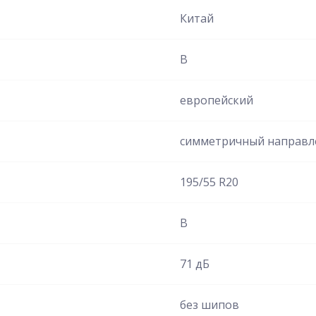
Китай
B
европейский
симметричный направ
195/55 R20
B
71 дБ
без шипов