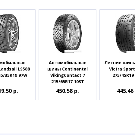
мобильные
Автомобильные
Летние шины
andsail LS588
шины Continental
Victra Sport
45/35R19 97W
VikingContact 7
275/45R19
215/65R17 103T
19.50 р.
450.58 р.
445.46 