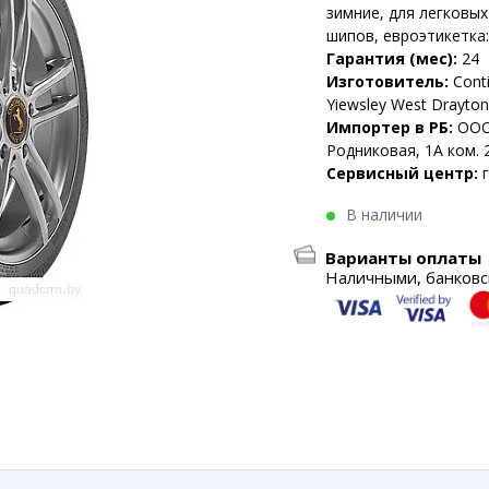
зимние, для легковы
шипов, евроэтикетка:
Гарантия (мес):
24
Изготовитель:
Conti
Yiewsley West Drayto
Импортер в РБ:
ООО
Родниковая, 1А ком. 
Сервисный центр:
В наличии
Варианты оплаты
Наличными, банковск