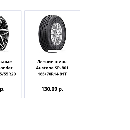
льные
Летние шины
ander
Austone SP-801
35/55R20
165/70R14 81T
р.
130.09 р.