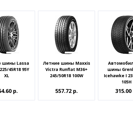
 шины Lassa
Летние шины Maxxis
Автомоби
225/45R18 95Y
Victra Runflat M36+
шины Grenl
XL
245/50R18 100W
Icehawke I 2
105H
64.60 р.
557.72 р.
315.00 