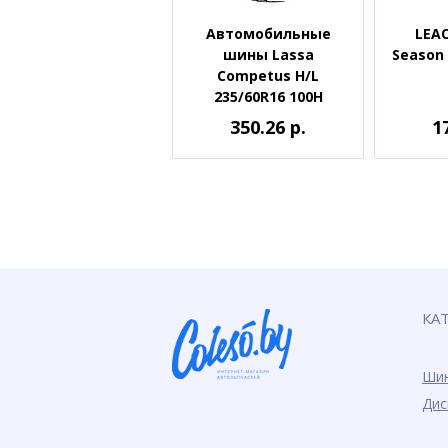
Автомобильные
LEAO
шины Lassa
Season 
Competus H/L
235/60R16 100H
350.26 р.
1
КА
Ши
Дис