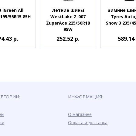
 iGreen All
Летние шины
Зимние шин
195/55R15 85H
WestLake Z-007
Tyres Auto
ZuperAce 225/50R18
Snow 3 235/4
95W
74.43 р.
252.52 р.
589.14 
ТЕГОРИИ:
ИНФОРМАЦИЯ:
ны
О магазине
ки
Оплата и доставка