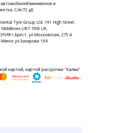
х автомобилей/минивенов и
кетка: C/A/72 дБ
nental Tyre Group Ltd. 191 High Street
n Middlesex UB7 7XW UK.
ОРИЯ г.Брест, ул.Московская, 275 А
г.Минск ул.Захарова 104
ой картой, картой рассрочки "Халва"