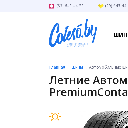
(33) 645-44-55
(29) 645-44
ШИН
Главная
→
Шины
→
Автомобильные шины
Летние Автом
PremiumContac