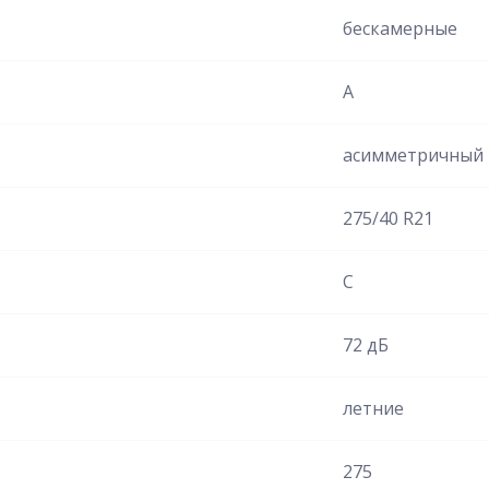
бескамерные
A
асимметричный
275/40 R21
C
72 дБ
летние
275