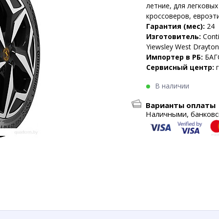
летние, для легковы
кроссоверов, евроэти
Гарантия (мес):
24
Изготовитель:
Conti
Yiewsley West Drayto
Импортер в РБ:
БАГ
Сервисный центр:
В наличии
Варианты оплаты
Наличными, банковск