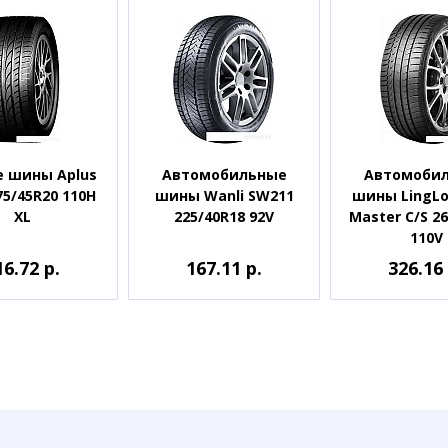
 шины Aplus
Автомобильные
Автомоби
75/45R20 110H
шины Wanli SW211
шины LingLo
XL
225/40R18 92V
Master C/S 2
110V
16.72 р.
167.11 р.
326.16 