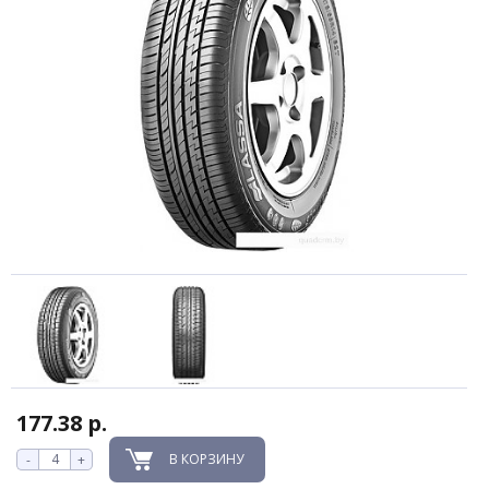
177.38 р.
В КОРЗИНУ
-
+