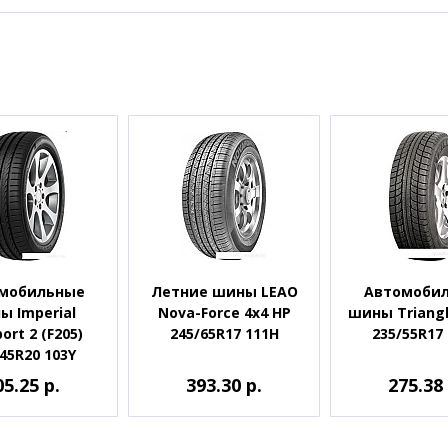
мобильные
Летние шины LEAO
Автомоби
ы Imperial
Nova-Force 4x4 HP
шины Triangl
ort 2 (F205)
245/65R17 111H
235/55R17
45R20 103Y
05.25 р.
393.30 р.
275.38 