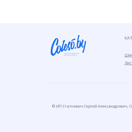
КА
Ши
Дис
© ИП Статкевич Сергей Александрович, Св