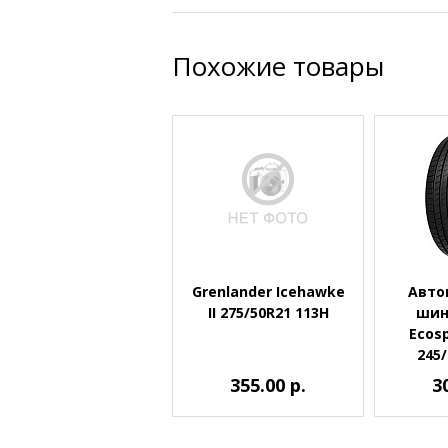
Похожие товары
Grenlander Icehawke
Авто
II 275/50R21 113H
шин
Ecosp
245/
355.00 р.
3