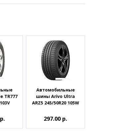
льные
Автомобильные
e TR777
шины Arivo Ultra
 103V
ARZ5 245/50R20 105W
р.
297.00 р.