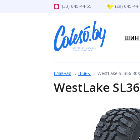
(33) 645-44-55
(29) 645-44
ШИН
Главная
→
Шины
→
WestLake SL366 30X
WestLake SL36