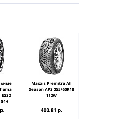
льные
Maxxis Premitra All
ohama
Season AP3 255/60R18
s ES32
112W
 84H
р.
400.81 р.