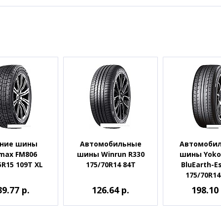
ние шины
Автомобильные
Автомоби
emax FM806
шины Winrun R330
шины Yok
5R15 109T XL
175/70R14 84T
BluEarth-E
175/70R14
39.77 р.
126.64 р.
198.10 