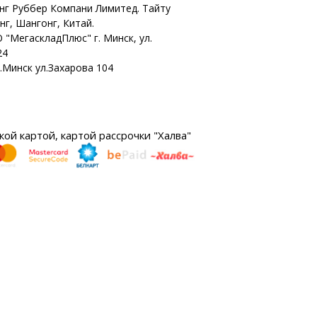
г Руббер Компани Лимитед. Тайту
нг, Шангонг, Китай.
 "МегаскладПлюс" г. Минск, ул.
24
г.Минск ул.Захарова 104
ой картой, картой рассрочки "Халва"