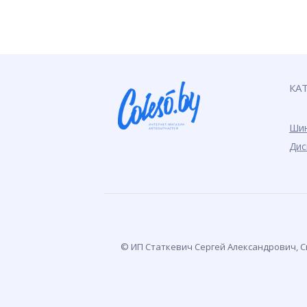
КА
Ши
Дис
© ИП Статкевич Сергей Александрович, Св