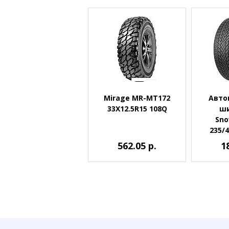
Mirage MR-MT172
Авто
33X12.5R15 108Q
ши
Sno
235/4
562.05 р.
1