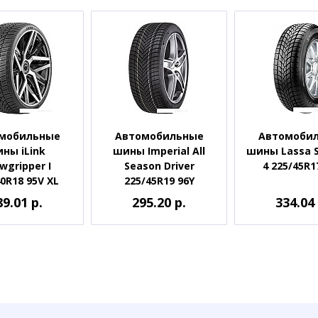
мобильные
Автомобильные
Автомоби
ны iLink
шины Imperial All
шины Lassa 
wgripper I
Season Driver
4 225/45R1
0R18 95V XL
225/45R19 96Y
89.01 р.
295.20 р.
334.04 