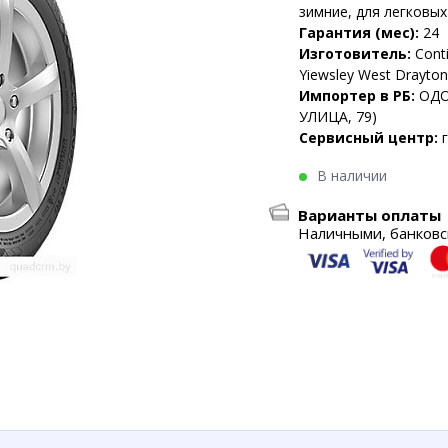
зимние, для легковы
Гарантия (мес):
24
Изготовитель:
Conti
Yiewsley West Drayto
Импортер в РБ:
ОДО
УЛИЦА, 79)
Сервисный центр:
В наличии
Варианты оплаты
Наличными, банковск