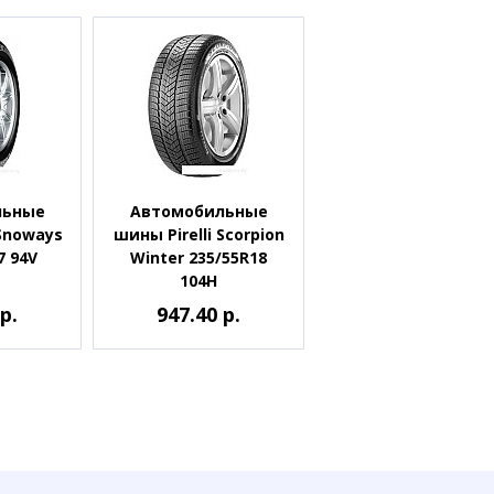
льные
Автомобильные
Snoways
шины Pirelli Scorpion
7 94V
Winter 235/55R18
104H
р.
947.40 р.