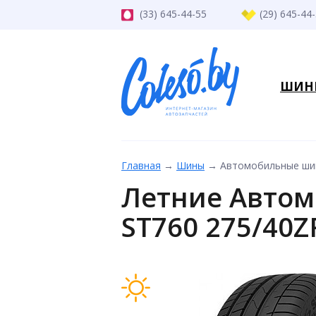
(33) 645-44-55
(29) 645-44
ШИН
Главная
→
Шины
→
Автомобильные шины
Летние Автом
ST760 275/40Z