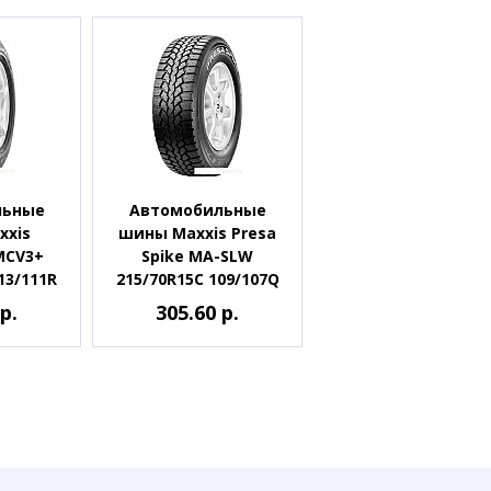
льные
Автомобильные
xxis
шины Maxxis Presa
MCV3+
Spike MA-SLW
13/111R
215/70R15C 109/107Q
р.
305.60 р.