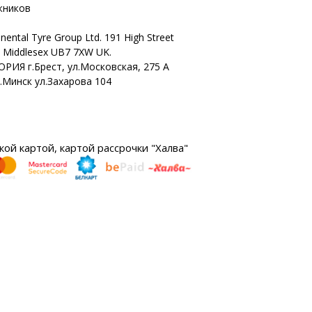
жников
nental Tyre Group Ltd. 191 High Street
n Middlesex UB7 7XW UK.
ОРИЯ г.Брест, ул.Московская, 275 А
г.Минск ул.Захарова 104
ой картой, картой рассрочки "Халва"