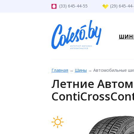
(33) 645-44-55
(29) 645-44
ШИН
Главная
→
Шины
→
Автомобильные шины
Летние Автом
ContiCrossCon