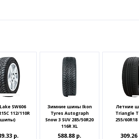
Lake SW606
Зимние шины Ikon
Летние 
R15C 112/110R
Tyres Autograph
Triangle 
(шипы)
Snow 3 SUV 285/50R20
255/60R18
116R XL
89.33 р.
588.88 р.
309.26 