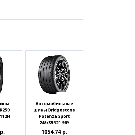
шины
Автомобильные
TR259
шины Bridgestone
 112H
Potenza Sport
245/35R21 96Y
р.
1054.74 р.