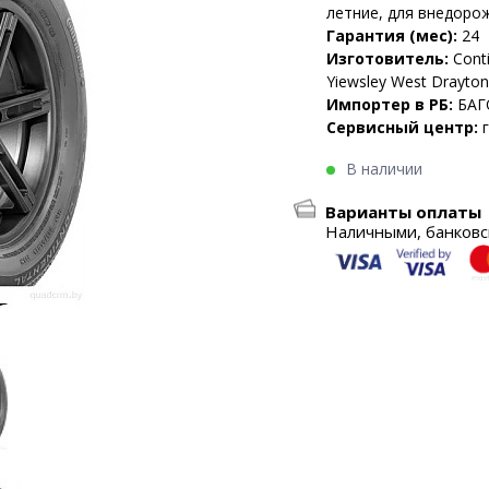
летние, для внедоро
Гарантия (мес):
24
Изготовитель:
Conti
Yiewsley West Drayto
Импортер в РБ:
БАГ
Сервисный центр:
В наличии
Варианты оплаты
Наличными, банковск