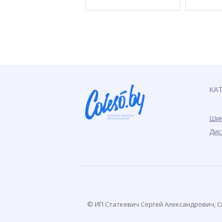
КА
Ши
Дис
© ИП Статкевич Сергей Александрович, Св