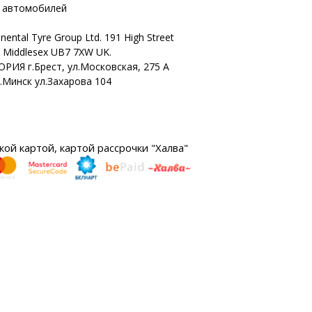
х автомобилей
nental Tyre Group Ltd. 191 High Street
n Middlesex UB7 7XW UK.
ОРИЯ г.Брест, ул.Московская, 275 А
г.Минск ул.Захарова 104
ой картой, картой рассрочки "Халва"