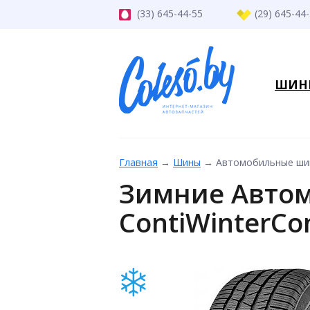
(33) 645-44-55
(29) 645-44
ШИН
Главная
→
Шины
→
Автомобильные шины
Зимние Автом
ContiWinterCon