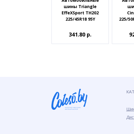
Автомобильные
Авто
шины Triangle
шин
EffeXSport TH202
Cin
225/45R18 95Y
225/50
341.80 р.
9
КА
Ши
Дис