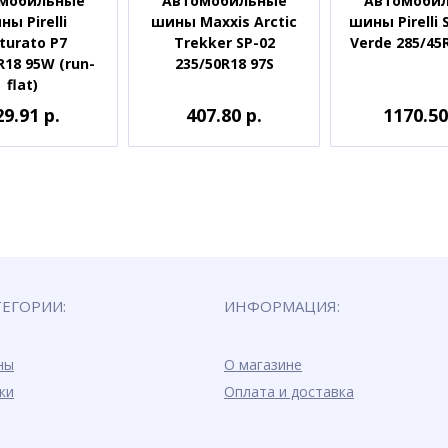
мобильные
Автомобильные
Автомоби
ы Pirelli
шины Maxxis Arctic
шины Pirelli 
turato P7
Trekker SP-02
Verde 285/45
R18 95W (run-
235/50R18 97S
flat)
29.91 р.
407.80 р.
1170.50
ТЕГОРИИ:
ИНФОРМАЦИЯ:
ны
О магазине
ки
Оплата и доставка