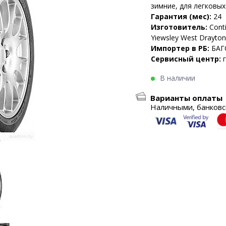
зимние, для легковы
Гарантия (мес):
24
Изготовитель:
Conti
Yiewsley West Drayto
Импортер в РБ:
БАГ
Сервисный центр:
В наличии
Варианты оплаты
Наличными, банковск