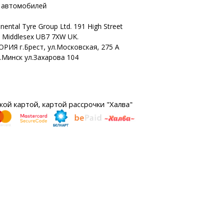
х автомобилей
nental Tyre Group Ltd. 191 High Street
n Middlesex UB7 7XW UK.
ОРИЯ г.Брест, ул.Московская, 275 А
г.Минск ул.Захарова 104
ой картой, картой рассрочки "Халва"