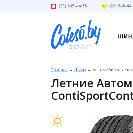
(33) 645-44-55
(29) 645-44
ШИН
Главная
→
Шины
→
Автомобильные шины
Летние Автом
ContiSportCon