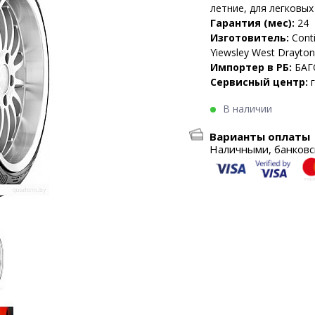
летние, для легковы
Гарантия (мес):
24
Изготовитель:
Conti
Yiewsley West Drayto
Импортер в РБ:
БАГ
Сервисный центр:
В наличии
Варианты оплаты
Наличными, банковск