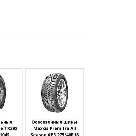
льные
Всесезонные шины
e TR292
Maxxis Premitra All
 104S
Season AP3 275/40R18