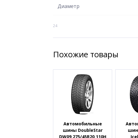
Диаметр
24
Похожие товары
Автомобильные
Авто
шины DoubleStar
шин
DW09 275/45R20 110H
Ice