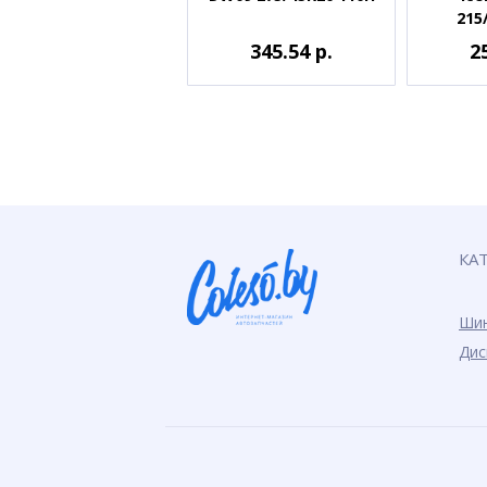
215
345.54 р.
2
КА
Ши
Дис