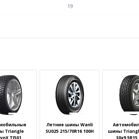
19
мобильные
Летние шины Wanli
Автомоби
ы Triangle
SU025 215/70R16 100H
шины Triangl
lynX TI501
30x9.5R15